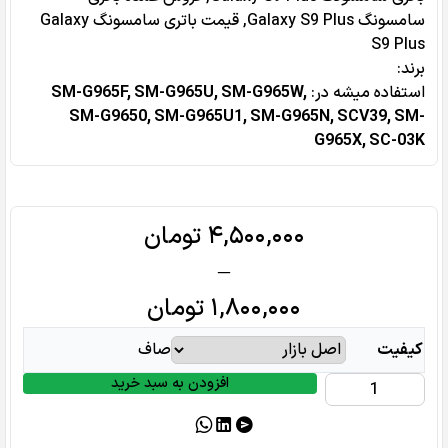
سامسونگ Galaxy S9 Plus
,
قیمت باتری سامسونگ Galaxy
S9 Plus
برند:
استفاده میشه در‌:
SM-G965F, SM-G965U, SM-G965W,
SM-G9650, SM-G965U1, SM-G965N, SCV39, SM-
G965X, SC-03K
Price
۴,۵۰۰,۰۰۰
تومان
range:
–
۱,۸۰۰,۰۰۰ تومان
۱,۸۰۰,۰۰۰
تومان
through
کیفیت
صاف
۴,۵۰۰,۰۰۰ تومان
افزودن به سبد خرید
باتری
سامسونگ
Samsung