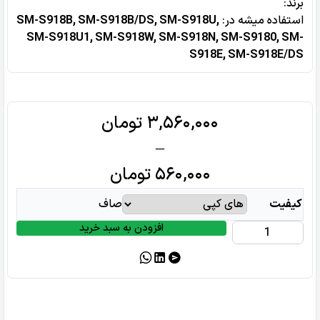
برند:
استفاده میشه در‌:
SM-S918B, SM-S918B/DS, SM-S918U,
SM-S918U1, SM-S918W, SM-S918N, SM-S9180, SM-
S918E, SM-S918E/DS
Price
۳,۵۶۰,۰۰۰
تومان
range:
–
۵۶۰,۰۰۰ تومان
۵۶۰,۰۰۰
تومان
through
کیفیت
صاف
۳,۵۶۰,۰۰۰ تومان
افزودن به سبد خرید
فلت
شارژ
سامسونگ
Samsung
S23
Ultra