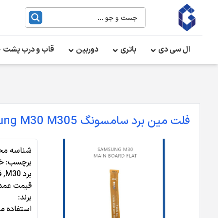
ال سی دی
باتری
دوربین
قاب و درب پشت
فلت مین برد سامسونگ Flat Main Board Samsung M30 M305
شناسه مح
برچسب:
خر
برد M30
,
ف
قیمت عمده 
برند:
استفاده می