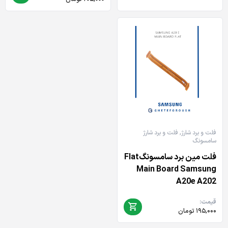
فلت و برد شارژ
,
فلت و برد شارژ
سامسونگ
فلت مین برد سامسونگFlat
Main Board Samsung
A20e A202
قیمت:
۱۹۵,۰۰۰
تومان