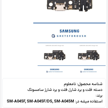
شناسه محصول:
نامعلوم
دسته:
فلت و برد شارژ
,
فلت و برد شارژ سامسونگ
برند:
استفاده میشه در‌:
SM-A045F, SM-A045F/DS, SM-A045M