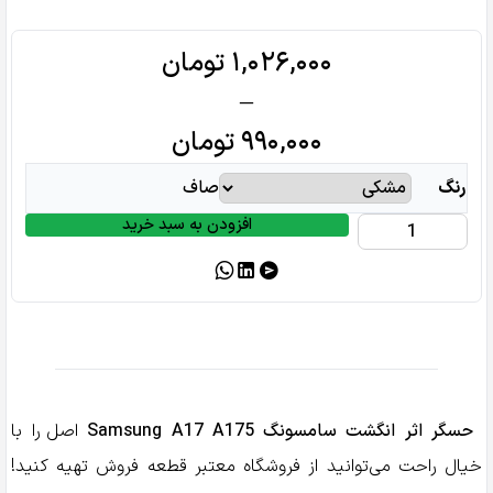
Price
۱,۰۲۶,۰۰۰
تومان
range:
–
۹۹۰,۰۰۰ تومان
۹۹۰,۰۰۰
تومان
through
رنگ
صاف
۱,۰۲۶,۰۰۰ تومان
افزودن به سبد خرید
اثر
انگشت
سامسونگ
SAMSUNG
A17
A175
عدد
حسگر اثر انگشت سامسونگ Samsung A17 A175
اصل را با
خیال راحت می‌توانید از فروشگاه معتبر قطعه فروش تهیه کنید!