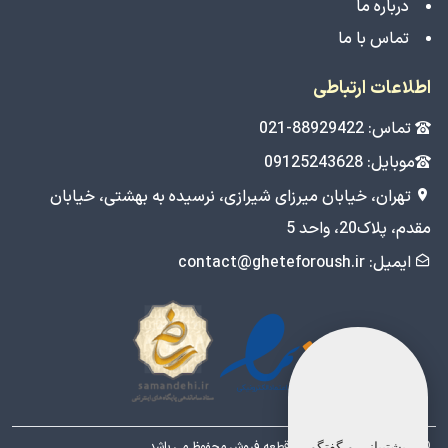
درباره ما
تماس با ما
اطلاعات ارتباطی
تماس: 88929422-021
موبایل: 09125243628
تهران، خیابان میرزای شیرازی، نرسیده به بهشتی، خیابان
مقدم، پلاک20، واحد 5
ایمیل: contact@gheteforoush.ir
© تمامی حقوق برای فروشگاه قطعه فروش محفوظ می باشد.
پشتیبانی و گفتگو