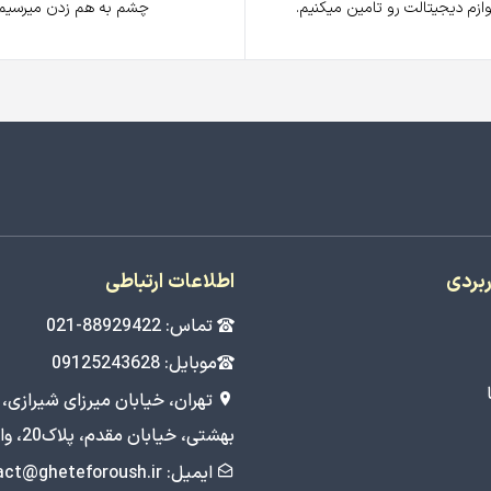
ازم دیجیتالت رو تامین میکنیم.
چشم به هم زدن میرسیم.
ربردی
اطلاعات ارتباطی
تماس: 88929422-021
موبایل: 09125243628
تهران، خیابان میرزای شیرازی، 
بهشتی، خیابان مقدم، پلاک20، واحد 5
ایمیل: contact@gheteforoush.ir